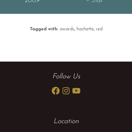
2009
– Star
›
Tagged with:
awards
,
hachette
,
red
Follow Us
Facebook
Instagram
YouTube
Location