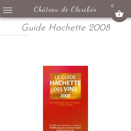
↓
0
Château de Claribès
SKIP
TO
MAIN
Guide Hachette 2008
CONTENT